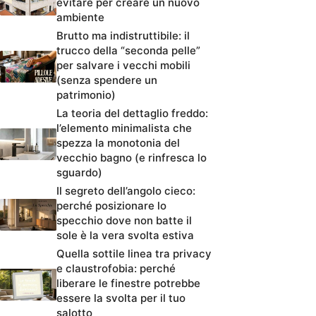
evitare per creare un nuovo
ambiente
Brutto ma indistruttibile: il
trucco della “seconda pelle”
per salvare i vecchi mobili
(senza spendere un
patrimonio)
La teoria del dettaglio freddo:
l’elemento minimalista che
spezza la monotonia del
vecchio bagno (e rinfresca lo
sguardo)
Il segreto dell’angolo cieco:
perché posizionare lo
specchio dove non batte il
sole è la vera svolta estiva
Quella sottile linea tra privacy
e claustrofobia: perché
liberare le finestre potrebbe
essere la svolta per il tuo
salotto