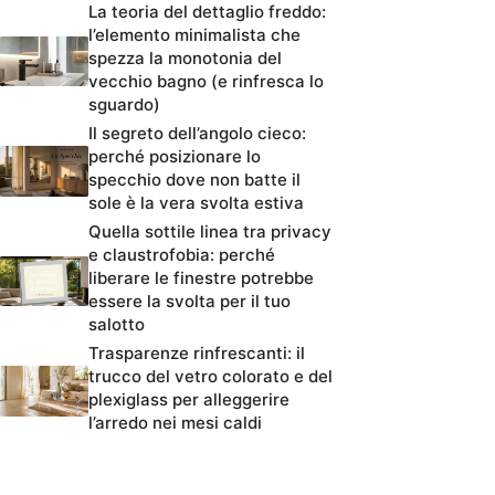
La teoria del dettaglio freddo:
l’elemento minimalista che
spezza la monotonia del
vecchio bagno (e rinfresca lo
sguardo)
Il segreto dell’angolo cieco:
perché posizionare lo
specchio dove non batte il
sole è la vera svolta estiva
Quella sottile linea tra privacy
e claustrofobia: perché
liberare le finestre potrebbe
essere la svolta per il tuo
salotto
Trasparenze rinfrescanti: il
trucco del vetro colorato e del
plexiglass per alleggerire
l’arredo nei mesi caldi