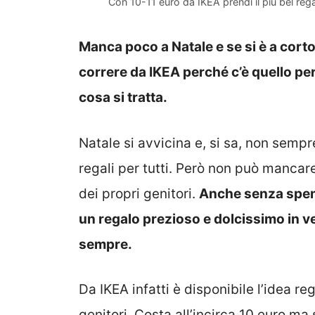
Con 10-11 euro da IKEA prendi il più bel rega
Manca poco a Natale e se si è a corto d
correre da IKEA perché c’è quello per
cosa si tratta.
Natale si avvicina e, si sa, non sempr
regali per tutti. Però non può mancar
dei propri genitori.
Anche senza spende
un regalo prezioso e dolcissimo in ve
sempre.
Da IKEA infatti è disponibile l’idea re
genitori. Costa all’incirca 10 euro m