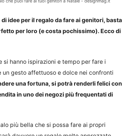
lo che puoi fare ai tuoi genitori a Natale - designmag.it
i idee per il regalo da fare ai genitori, basta
fetto per loro (e costa pochissimo). Ecco di
e si hanno ispirazioni e tempo per fare i
e un gesto affettuoso e dolce nei confronti
re una fortuna, si potrà renderli felici con
ndita in uno dei negozi più frequentati di
galo più bella che si possa fare ai propri
a sarà davvero un regalo molto apprezzato.