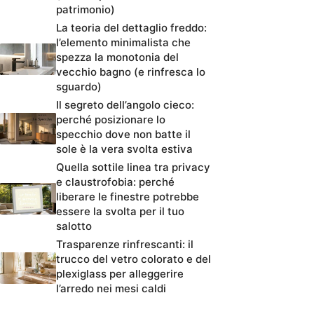
patrimonio)
La teoria del dettaglio freddo:
l’elemento minimalista che
spezza la monotonia del
vecchio bagno (e rinfresca lo
sguardo)
Il segreto dell’angolo cieco:
perché posizionare lo
specchio dove non batte il
sole è la vera svolta estiva
Quella sottile linea tra privacy
e claustrofobia: perché
liberare le finestre potrebbe
essere la svolta per il tuo
salotto
Trasparenze rinfrescanti: il
trucco del vetro colorato e del
plexiglass per alleggerire
l’arredo nei mesi caldi