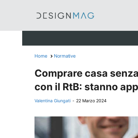
Vai
al
contenuto
Home
Normative
Comprare casa senza i
con il RtB: stanno app
Valentina Giungati
-
22 Marzo 2024