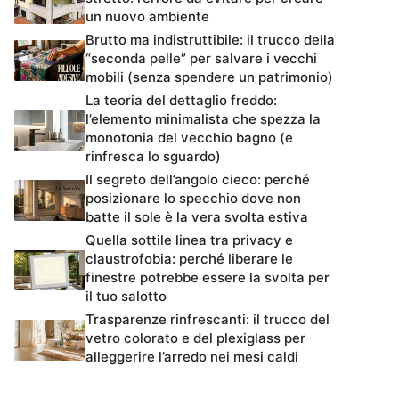
un nuovo ambiente
Brutto ma indistruttibile: il trucco della
“seconda pelle” per salvare i vecchi
mobili (senza spendere un patrimonio)
La teoria del dettaglio freddo:
l’elemento minimalista che spezza la
monotonia del vecchio bagno (e
rinfresca lo sguardo)
Il segreto dell’angolo cieco: perché
posizionare lo specchio dove non
batte il sole è la vera svolta estiva
Quella sottile linea tra privacy e
claustrofobia: perché liberare le
finestre potrebbe essere la svolta per
il tuo salotto
Trasparenze rinfrescanti: il trucco del
vetro colorato e del plexiglass per
alleggerire l’arredo nei mesi caldi