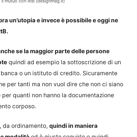
il mutuo con RtB (designmag.it)
a un’utopia e invece è possibile e oggi ne
RtB.
anche se la maggior parte delle persone
ote
quindi ad esempio la sottoscrizione di un
 banca o un istituto di credito. Sicuramente
e per tanti ma non vuol dire che non ci siano
are per quanti non hanno la documentazione
ento corposo.
o, da ordinamento,
quindi in maniera
ie modalità
ed è giusto seguirle e quindi