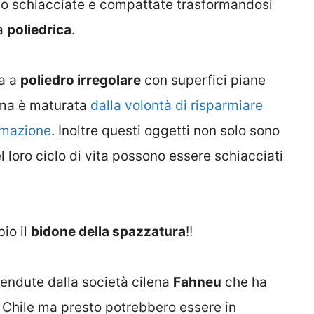
no schiacciate e compattate trasformandosi
ma
poliedrica
.
ma a
poliedro irregolare
con superfici piane
 ma è maturata
dalla volontà di risparmiare
ormazione
. Inoltre questi oggetti non solo sono
l loro ciclo di vita possono essere schiacciati
io il
bidone della spazzatura
!!
vendute dalla società cilena
Fahneu
che ha
e Chile ma presto potrebbero essere in