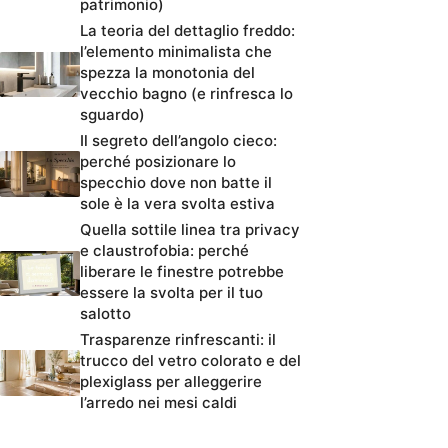
patrimonio)
La teoria del dettaglio freddo:
l’elemento minimalista che
spezza la monotonia del
vecchio bagno (e rinfresca lo
sguardo)
Il segreto dell’angolo cieco:
perché posizionare lo
specchio dove non batte il
sole è la vera svolta estiva
Quella sottile linea tra privacy
e claustrofobia: perché
liberare le finestre potrebbe
essere la svolta per il tuo
salotto
Trasparenze rinfrescanti: il
trucco del vetro colorato e del
plexiglass per alleggerire
l’arredo nei mesi caldi