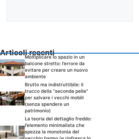
Articoli recenti
Moltiplicare lo spazio in un
balcone stretto: l’errore da
evitare per creare un nuovo
ambiente
Brutto ma indistruttibile: il
trucco della “seconda pelle”
per salvare i vecchi mobili
(senza spendere un
patrimonio)
La teoria del dettaglio freddo:
l’elemento minimalista che
spezza la monotonia del
vecchio bagno (e rinfresca lo