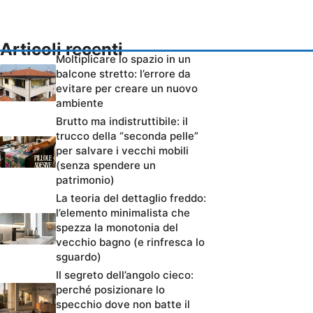
Articoli recenti
Moltiplicare lo spazio in un
balcone stretto: l’errore da
evitare per creare un nuovo
ambiente
Brutto ma indistruttibile: il
trucco della “seconda pelle”
per salvare i vecchi mobili
(senza spendere un
patrimonio)
La teoria del dettaglio freddo:
l’elemento minimalista che
spezza la monotonia del
vecchio bagno (e rinfresca lo
sguardo)
Il segreto dell’angolo cieco:
perché posizionare lo
specchio dove non batte il