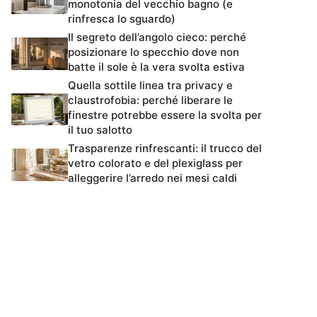
monotonia del vecchio bagno (e
rinfresca lo sguardo)
Il segreto dell’angolo cieco: perché
posizionare lo specchio dove non
batte il sole è la vera svolta estiva
Quella sottile linea tra privacy e
claustrofobia: perché liberare le
finestre potrebbe essere la svolta per
il tuo salotto
Trasparenze rinfrescanti: il trucco del
vetro colorato e del plexiglass per
alleggerire l’arredo nei mesi caldi