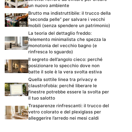
un nuovo ambiente
Brutto ma indistruttibile: il trucco della
“seconda pelle” per salvare i vecchi
mobili (senza spendere un patrimonio)
La teoria del dettaglio freddo:
l’elemento minimalista che spezza la
monotonia del vecchio bagno (e
rinfresca lo sguardo)
Il segreto dell’angolo cieco: perché
posizionare lo specchio dove non
batte il sole è la vera svolta estiva
Quella sottile linea tra privacy e
claustrofobia: perché liberare le
finestre potrebbe essere la svolta per
il tuo salotto
Trasparenze rinfrescanti: il trucco del
vetro colorato e del plexiglass per
alleggerire l’arredo nei mesi caldi