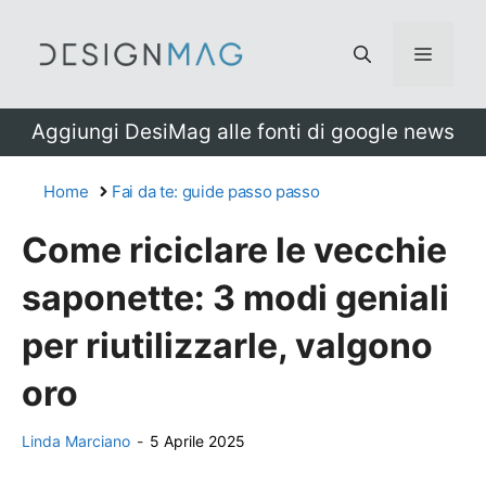
Vai
al
Menu
contenuto
Aggiungi DesiMag alle fonti di google news
Home
Fai da te: guide passo passo
Come riciclare le vecchie
saponette: 3 modi geniali
per riutilizzarle, valgono
oro
Linda Marciano
-
5 Aprile 2025