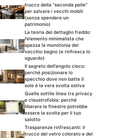
trucco della “seconda pelle”
per salvare i vecchi mobili
(senza spendere un
patrimonio)
La teoria del dettaglio freddo:
l’elemento minimalista che
spezza la monotonia del
vecchio bagno (e rinfresca lo
sguardo)
Il segreto dell’angolo cieco:
perché posizionare lo
specchio dove non batte il
sole è la vera svolta estiva
Quella sottile linea tra privacy
e claustrofobia: perché
liberare le finestre potrebbe
essere la svolta per il tuo
salotto
Trasparenze rinfrescanti: il
trucco del vetro colorato e del