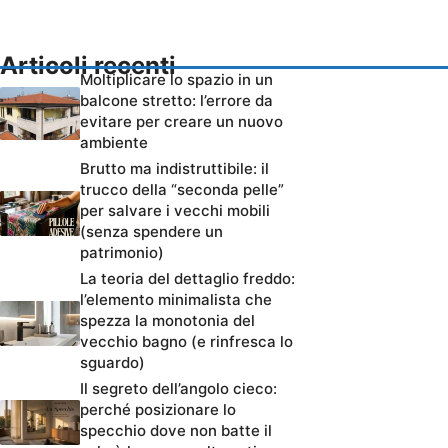
Articoli recenti
Moltiplicare lo spazio in un
balcone stretto: l’errore da
evitare per creare un nuovo
ambiente
Brutto ma indistruttibile: il
trucco della “seconda pelle”
per salvare i vecchi mobili
(senza spendere un
patrimonio)
La teoria del dettaglio freddo:
l’elemento minimalista che
spezza la monotonia del
vecchio bagno (e rinfresca lo
sguardo)
Il segreto dell’angolo cieco:
perché posizionare lo
specchio dove non batte il