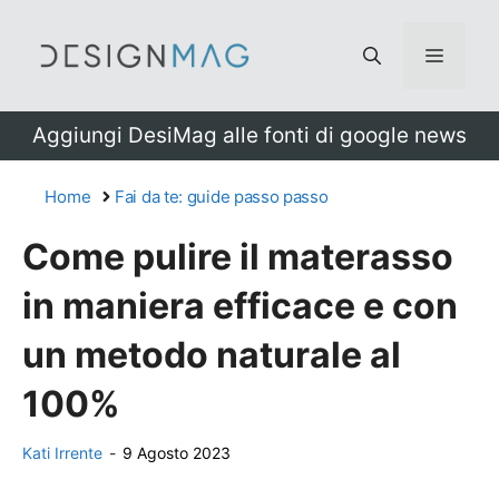
Vai
al
Menu
contenuto
Aggiungi DesiMag alle fonti di google news
Home
Fai da te: guide passo passo
Come pulire il materasso
in maniera efficace e con
un metodo naturale al
100%
Kati Irrente
-
9 Agosto 2023