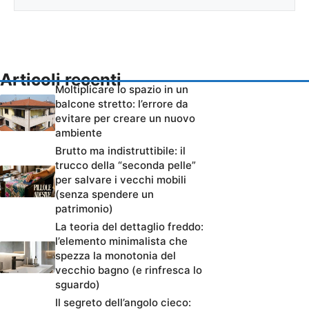
Articoli recenti
Moltiplicare lo spazio in un
balcone stretto: l’errore da
evitare per creare un nuovo
ambiente
Brutto ma indistruttibile: il
trucco della “seconda pelle”
per salvare i vecchi mobili
(senza spendere un
patrimonio)
La teoria del dettaglio freddo:
l’elemento minimalista che
spezza la monotonia del
vecchio bagno (e rinfresca lo
sguardo)
Il segreto dell’angolo cieco: