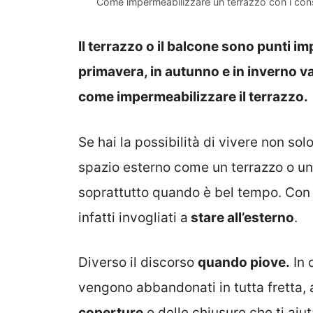
Come impermeabilizzare un terrazzo con i consi
Il terrazzo o il balcone sono punti imp
primavera, in autunno e in inverno v
come impermeabilizzare il terrazzo.
Se hai la possibilità di vivere non sol
spazio esterno come un terrazzo o un
soprattutto quando è bel tempo. Con il
infatti invogliati a
stare all’esterno
.
Diverso il discorso
quando piove.
In 
vengono abbandonati in tutta fretta, 
coperture
o delle chiusure che ti aiu