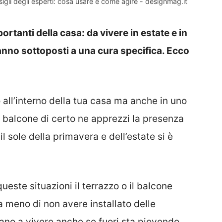
gli degli esperti: cosa usare e come agire - designmag.it
ortanti della casa: da vivere in estate e in
anno sottoposti a una cura specifica. Ecco
o all’interno della tua casa ma anche in uno
 balcone di certo ne apprezzi la presenza
 sole della primavera e dell’estate si è
queste situazioni il terrazzo o il balcone
a meno di non avere installato delle
tano a vivere anche se fuori sta piovendo.