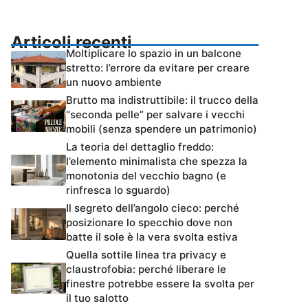
Articoli recenti
Moltiplicare lo spazio in un balcone
stretto: l’errore da evitare per creare
un nuovo ambiente
Brutto ma indistruttibile: il trucco della
“seconda pelle” per salvare i vecchi
mobili (senza spendere un patrimonio)
La teoria del dettaglio freddo:
l’elemento minimalista che spezza la
monotonia del vecchio bagno (e
rinfresca lo sguardo)
Il segreto dell’angolo cieco: perché
posizionare lo specchio dove non
batte il sole è la vera svolta estiva
Quella sottile linea tra privacy e
claustrofobia: perché liberare le
finestre potrebbe essere la svolta per
il tuo salotto