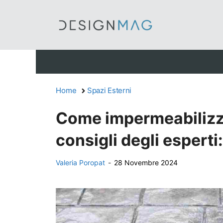
Vai
al
contenuto
Home
Spazi Esterni
Come impermeabilizza
consigli degli espert
Valeria Poropat
-
28 Novembre 2024