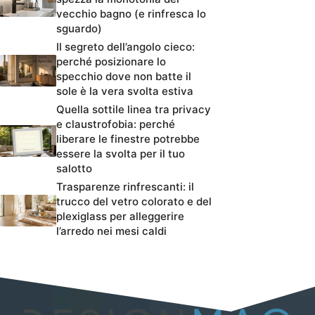
vecchio bagno (e rinfresca lo
sguardo)
Il segreto dell’angolo cieco:
perché posizionare lo
specchio dove non batte il
sole è la vera svolta estiva
Quella sottile linea tra privacy
e claustrofobia: perché
liberare le finestre potrebbe
essere la svolta per il tuo
salotto
Trasparenze rinfrescanti: il
trucco del vetro colorato e del
plexiglass per alleggerire
l’arredo nei mesi caldi