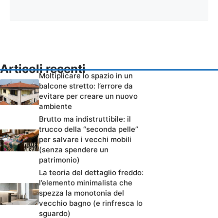
Articoli recenti
Moltiplicare lo spazio in un
balcone stretto: l’errore da
evitare per creare un nuovo
ambiente
Brutto ma indistruttibile: il
trucco della “seconda pelle”
per salvare i vecchi mobili
(senza spendere un
patrimonio)
La teoria del dettaglio freddo:
l’elemento minimalista che
spezza la monotonia del
vecchio bagno (e rinfresca lo
sguardo)