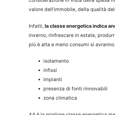
considerazione in vista della spesa me
valore dell’immobile, della qualità dell
Infatti,
la classe energetica indica a
inverno, rinfrescare in estate, produr
più è alta e meno consumi si avranno
isolamento
infissi
impianti
presenza di fonti rinnovabili
zona climatica
A4 è la migliore classe energetica m