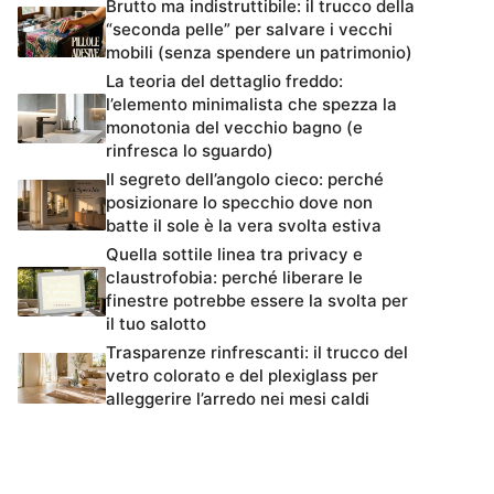
Brutto ma indistruttibile: il trucco della
“seconda pelle” per salvare i vecchi
mobili (senza spendere un patrimonio)
La teoria del dettaglio freddo:
l’elemento minimalista che spezza la
monotonia del vecchio bagno (e
rinfresca lo sguardo)
Il segreto dell’angolo cieco: perché
posizionare lo specchio dove non
batte il sole è la vera svolta estiva
Quella sottile linea tra privacy e
claustrofobia: perché liberare le
finestre potrebbe essere la svolta per
il tuo salotto
Trasparenze rinfrescanti: il trucco del
vetro colorato e del plexiglass per
alleggerire l’arredo nei mesi caldi