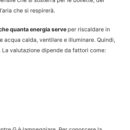
nsile che si sosterrà per le bollette, del
’aria che si respirerà.
nche quanta energia serve
per riscaldare in
re acqua calda, ventilare e illuminare. Quindi,
. La valutazione dipende da fattori come:
entre G è lampeggiare. Per conoscere la