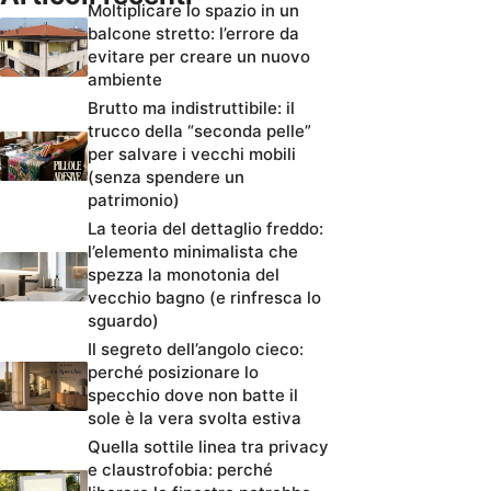
Moltiplicare lo spazio in un
balcone stretto: l’errore da
evitare per creare un nuovo
ambiente
Brutto ma indistruttibile: il
trucco della “seconda pelle”
per salvare i vecchi mobili
(senza spendere un
patrimonio)
La teoria del dettaglio freddo:
l’elemento minimalista che
spezza la monotonia del
vecchio bagno (e rinfresca lo
sguardo)
Il segreto dell’angolo cieco:
perché posizionare lo
specchio dove non batte il
sole è la vera svolta estiva
Quella sottile linea tra privacy
e claustrofobia: perché