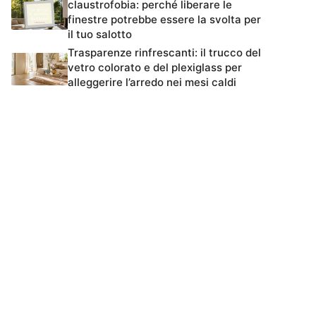
claustrofobia: perché liberare le
finestre potrebbe essere la svolta per
il tuo salotto
Trasparenze rinfrescanti: il trucco del
vetro colorato e del plexiglass per
alleggerire l’arredo nei mesi caldi