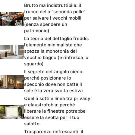
Brutto ma indistruttibile: il
trucco della “seconda pelle”
per salvare i vecchi mobili
(senza spendere un
patrimonio)
La teoria del dettaglio freddo:
l’elemento minimalista che
spezza la monotonia del
vecchio bagno (e rinfresca lo
sguardo)
Il segreto dell’angolo cieco:
perché posizionare lo
specchio dove non batte il
sole è la vera svolta estiva
Quella sottile linea tra privacy
e claustrofobia: perché
liberare le finestre potrebbe
essere la svolta per il tuo
salotto
Trasparenze rinfrescanti: il