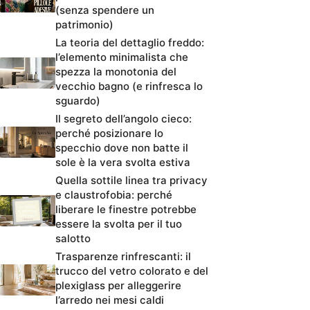
(senza spendere un
patrimonio)
La teoria del dettaglio freddo:
l’elemento minimalista che
spezza la monotonia del
vecchio bagno (e rinfresca lo
sguardo)
Il segreto dell’angolo cieco:
perché posizionare lo
specchio dove non batte il
sole è la vera svolta estiva
Quella sottile linea tra privacy
e claustrofobia: perché
liberare le finestre potrebbe
essere la svolta per il tuo
salotto
Trasparenze rinfrescanti: il
trucco del vetro colorato e del
plexiglass per alleggerire
l’arredo nei mesi caldi