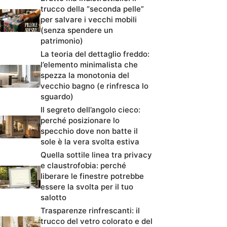
trucco della “seconda pelle”
per salvare i vecchi mobili
(senza spendere un
patrimonio)
La teoria del dettaglio freddo:
l’elemento minimalista che
spezza la monotonia del
vecchio bagno (e rinfresca lo
sguardo)
Il segreto dell’angolo cieco:
perché posizionare lo
specchio dove non batte il
sole è la vera svolta estiva
Quella sottile linea tra privacy
e claustrofobia: perché
liberare le finestre potrebbe
essere la svolta per il tuo
salotto
Trasparenze rinfrescanti: il
trucco del vetro colorato e del