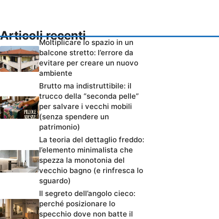
Articoli recenti
Moltiplicare lo spazio in un
balcone stretto: l’errore da
evitare per creare un nuovo
ambiente
Brutto ma indistruttibile: il
trucco della “seconda pelle”
per salvare i vecchi mobili
(senza spendere un
patrimonio)
La teoria del dettaglio freddo:
l’elemento minimalista che
spezza la monotonia del
vecchio bagno (e rinfresca lo
sguardo)
Il segreto dell’angolo cieco:
perché posizionare lo
specchio dove non batte il