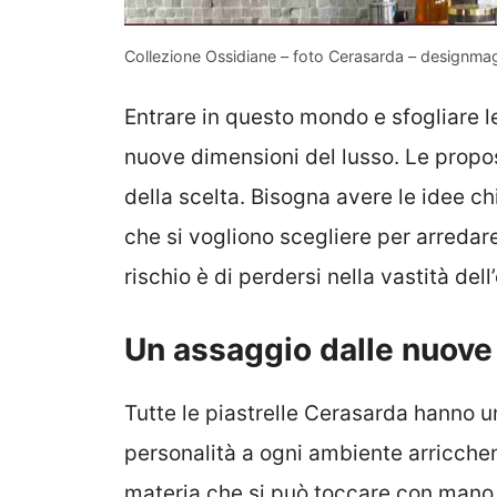
Collezione Ossidiane – foto Cerasarda – designmag
Entrare in questo mondo e sfogliare l
nuove dimensioni del lusso. Le propos
della scelta. Bisogna avere le idee c
che si vogliono scegliere per arredar
rischio è di perdersi nella vastità dell’
Un assaggio dalle nuove 
Tutte le piastrelle Cerasarda hanno u
personalità a ogni ambiente arricchen
materia che si può toccare con mano,