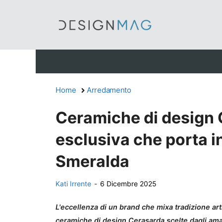
Vai
al
contenuto
Home
Arredamento
Ceramiche di design 
esclusiva che porta i
Smeralda
Kati Irrente
-
6 Dicembre 2025
L'eccellenza di un brand che mixa tradizione art
ceramiche di design Cerasarda scelte dagli aman