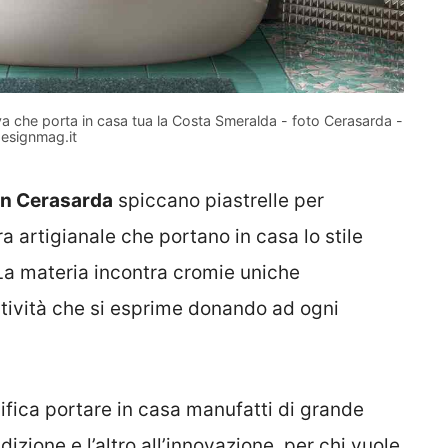
va che porta in casa tua la Costa Smeralda - foto Cerasarda -
esignmag.it
gn Cerasarda
spiccano piastrelle per
ra artigianale che portano in casa lo stile
La materia incontra cromie uniche
tività che si esprime donando ad ogni
nifica portare in casa manufatti di grande
izione e l’altro all’innovazione, per chi vuole