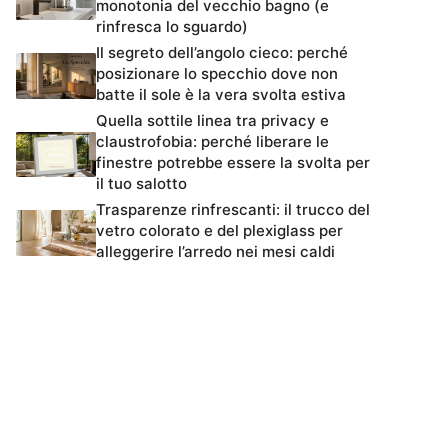
monotonia del vecchio bagno (e
rinfresca lo sguardo)
Il segreto dell’angolo cieco: perché
posizionare lo specchio dove non
batte il sole è la vera svolta estiva
Quella sottile linea tra privacy e
claustrofobia: perché liberare le
finestre potrebbe essere la svolta per
il tuo salotto
Trasparenze rinfrescanti: il trucco del
vetro colorato e del plexiglass per
alleggerire l’arredo nei mesi caldi