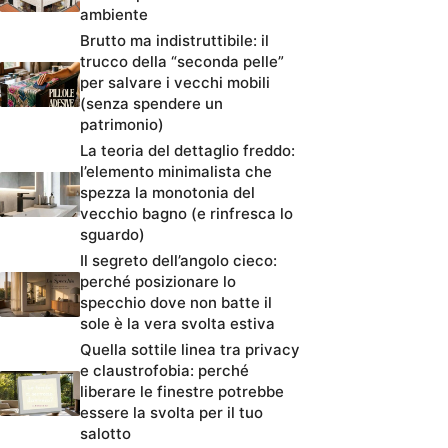
ambiente
Brutto ma indistruttibile: il
trucco della “seconda pelle”
per salvare i vecchi mobili
(senza spendere un
patrimonio)
La teoria del dettaglio freddo:
l’elemento minimalista che
spezza la monotonia del
vecchio bagno (e rinfresca lo
sguardo)
Il segreto dell’angolo cieco:
perché posizionare lo
specchio dove non batte il
sole è la vera svolta estiva
Quella sottile linea tra privacy
e claustrofobia: perché
liberare le finestre potrebbe
essere la svolta per il tuo
salotto