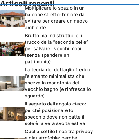
Articoli recenti
Moltiplicare lo spazio in un
balcone stretto: l’errore da
evitare per creare un nuovo
ambiente
Brutto ma indistruttibile: il
trucco della “seconda pelle”
per salvare i vecchi mobili
(senza spendere un
patrimonio)
La teoria del dettaglio freddo:
l’elemento minimalista che
spezza la monotonia del
vecchio bagno (e rinfresca lo
sguardo)
Il segreto dell’angolo cieco:
perché posizionare lo
specchio dove non batte il
sole è la vera svolta estiva
Quella sottile linea tra privacy
e claustrofobia: perché