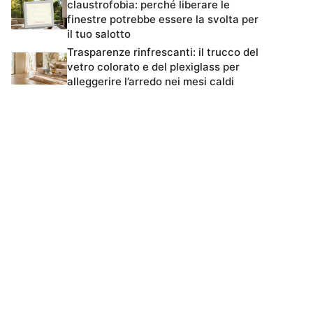
claustrofobia: perché liberare le
finestre potrebbe essere la svolta per
il tuo salotto
Trasparenze rinfrescanti: il trucco del
vetro colorato e del plexiglass per
alleggerire l’arredo nei mesi caldi