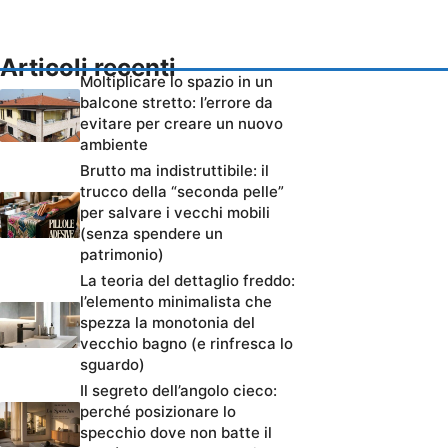
Articoli recenti
Moltiplicare lo spazio in un
balcone stretto: l’errore da
evitare per creare un nuovo
ambiente
Brutto ma indistruttibile: il
trucco della “seconda pelle”
per salvare i vecchi mobili
(senza spendere un
patrimonio)
La teoria del dettaglio freddo:
l’elemento minimalista che
spezza la monotonia del
vecchio bagno (e rinfresca lo
sguardo)
Il segreto dell’angolo cieco:
perché posizionare lo
specchio dove non batte il