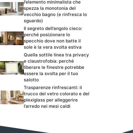
l’elemento minimalista che
spezza la monotonia del
vecchio bagno (e rinfresca lo
sguardo)
Il segreto dell’angolo cieco:
perché posizionare lo
specchio dove non batte il
sole è la vera svolta estiva
Quella sottile linea tra privacy
e claustrofobia: perché
liberare le finestre potrebbe
essere la svolta per il tuo
salotto
Trasparenze rinfrescanti: il
trucco del vetro colorato e del
plexiglass per alleggerire
l’arredo nei mesi caldi