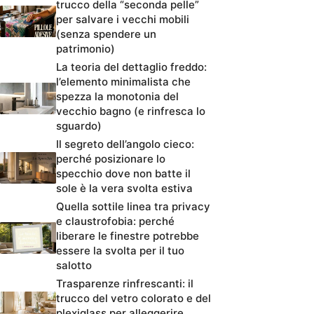
trucco della “seconda pelle”
per salvare i vecchi mobili
(senza spendere un
patrimonio)
La teoria del dettaglio freddo:
l’elemento minimalista che
spezza la monotonia del
vecchio bagno (e rinfresca lo
sguardo)
Il segreto dell’angolo cieco:
perché posizionare lo
specchio dove non batte il
sole è la vera svolta estiva
Quella sottile linea tra privacy
e claustrofobia: perché
liberare le finestre potrebbe
essere la svolta per il tuo
salotto
Trasparenze rinfrescanti: il
trucco del vetro colorato e del
plexiglass per alleggerire