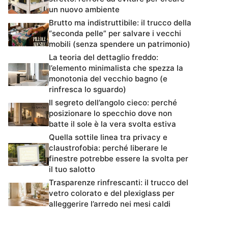
un nuovo ambiente
Brutto ma indistruttibile: il trucco della
“seconda pelle” per salvare i vecchi
mobili (senza spendere un patrimonio)
La teoria del dettaglio freddo:
l’elemento minimalista che spezza la
monotonia del vecchio bagno (e
rinfresca lo sguardo)
Il segreto dell’angolo cieco: perché
posizionare lo specchio dove non
batte il sole è la vera svolta estiva
Quella sottile linea tra privacy e
claustrofobia: perché liberare le
finestre potrebbe essere la svolta per
il tuo salotto
Trasparenze rinfrescanti: il trucco del
vetro colorato e del plexiglass per
alleggerire l’arredo nei mesi caldi