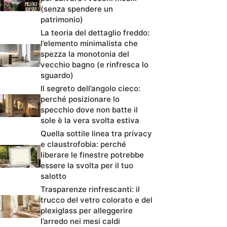
(senza spendere un
patrimonio)
La teoria del dettaglio freddo:
l’elemento minimalista che
spezza la monotonia del
vecchio bagno (e rinfresca lo
sguardo)
Il segreto dell’angolo cieco:
perché posizionare lo
specchio dove non batte il
sole è la vera svolta estiva
Quella sottile linea tra privacy
e claustrofobia: perché
liberare le finestre potrebbe
essere la svolta per il tuo
salotto
Trasparenze rinfrescanti: il
trucco del vetro colorato e del
plexiglass per alleggerire
l’arredo nei mesi caldi