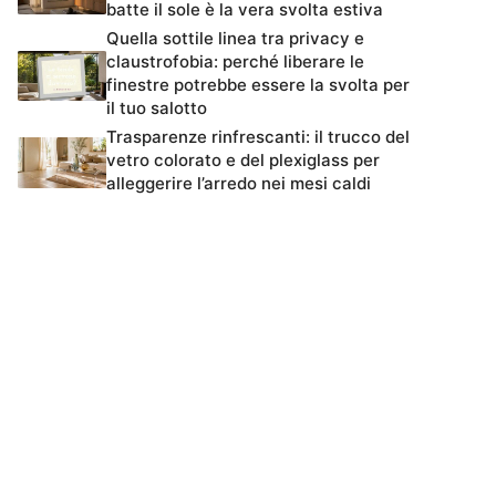
batte il sole è la vera svolta estiva
Quella sottile linea tra privacy e
claustrofobia: perché liberare le
finestre potrebbe essere la svolta per
il tuo salotto
Trasparenze rinfrescanti: il trucco del
vetro colorato e del plexiglass per
alleggerire l’arredo nei mesi caldi