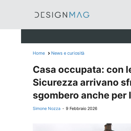
Vai
al
contenuto
Home
News e curiosità
Casa occupata: con le
Sicurezza arrivano sf
sgombero anche per 
Simone Nozza
-
9 Febbraio 2026