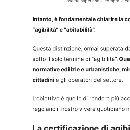
Cose da sapere se si compra la casa
Intanto, è fondamentale chiarire la c
“agibilità” e “abitabilità”.
Questa distinzione, ormai superata dal
sotto il solo termine di “agibilità”.
Ques
normative edilizie e urbanistiche, mi
cittadini
e gli operatori del settore.
L’obiettivo è quello di rendere più a
regolano il nostro vivere quotidiano ne
La certificazione di agibi