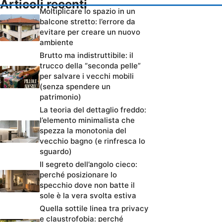
Articoli recenti
Moltiplicare lo spazio in un
balcone stretto: l’errore da
evitare per creare un nuovo
ambiente
Brutto ma indistruttibile: il
trucco della “seconda pelle”
per salvare i vecchi mobili
(senza spendere un
patrimonio)
La teoria del dettaglio freddo:
l’elemento minimalista che
spezza la monotonia del
vecchio bagno (e rinfresca lo
sguardo)
Il segreto dell’angolo cieco:
perché posizionare lo
specchio dove non batte il
sole è la vera svolta estiva
Quella sottile linea tra privacy
e claustrofobia: perché