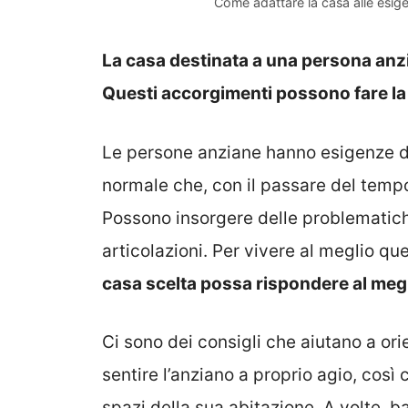
Come adattare la casa alle esig
La casa destinata a una persona anzi
Questi accorgimenti possono fare la
Le persone anziane hanno esigenze div
normale che, con il passare del tempo
Possono insorgere delle problematiche r
articolazioni. Per vivere al meglio q
casa scelta possa rispondere al megli
Ci sono dei consigli che aiutano a orie
sentire l’anziano a proprio agio, così 
spazi della sua abitazione. A volte, 