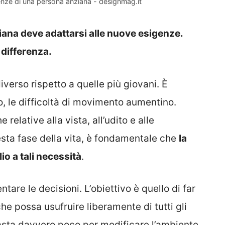
enze di una persona anziana - designmag.it
ana deve adattarsi alle nuove esigenze.
 differenza.
erso rispetto a quelle più giovani. È
, le difficoltà di movimento aumentino.
elative alla vista, all’udito e alle
uesta fase della vita, è fondamentale che
la
o a tali necessità
.
ntare le decisioni. L’obiettivo è quello di far
che possa usufruire liberamente di tutti gli
basta davvero poco per modificare l’ambiente