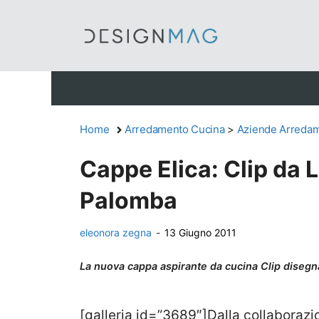
Vai
al
contenuto
Home
Arredamento Cucina
>
Aziende Arredam
Cappe Elica: Clip da
Palomba
eleonora zegna
-
13 Giugno 2011
La nuova cappa aspirante da cucina Clip diseg
[galleria id=”3689″]Dalla collaborazio