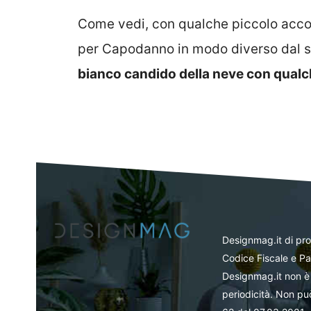
Come vedi, con qualche piccolo acco
per Capodanno in modo diverso dal so
bianco candido della neve con qualc
Designmag.it di pr
Codice Fiscale e Pa
Designmag.it non è 
periodicità. Non può