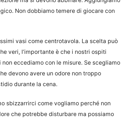
ollezione ma si devono abbinare. Aggiungiamo
magico. Non dobbiamo temere di giocare con
issimi vasi come centrotavola. La scelta può
e veri, l’importante è che i nostri ospiti
di non eccediamo con le misure. Se scegliamo
i che devono avere un odore non troppo
tidio durante la cena.
amo sbizzarrirci come vogliamo perché non
odore che potrebbe disturbare ma possiamo