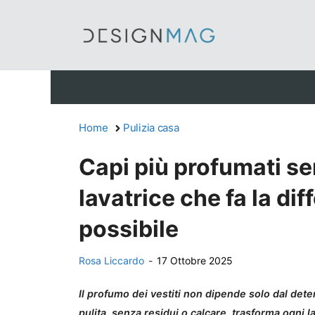
Vai
al
contenuto
Home
Pulizia casa
Capi più profumati se
lavatrice che fa la di
possibile
Rosa Liccardo
-
17 Ottobre 2025
Il profumo dei vestiti non dipende solo dal det
pulita, senza residui o calcare, trasforma ogni 