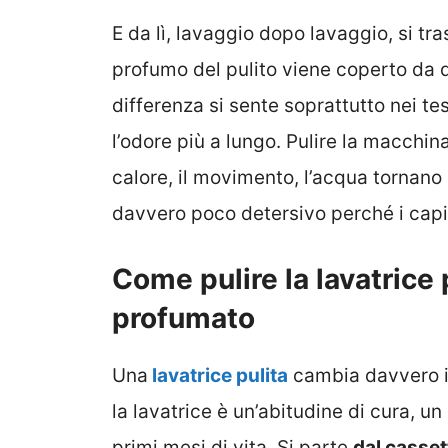
E da lì, lavaggio dopo lavaggio, si tras
profumo del pulito viene coperto da q
differenza si sente soprattutto nei te
l’odore più a lungo. Pulire la macchina,
calore, il movimento, l’acqua tornano a
davvero poco detersivo perché i capi 
Come pulire la lavatrice
profumato
Una
lavatrice pulita
cambia davvero il
la lavatrice è un’abitudine di cura, u
primi mesi di vita. Si parte
dal casset