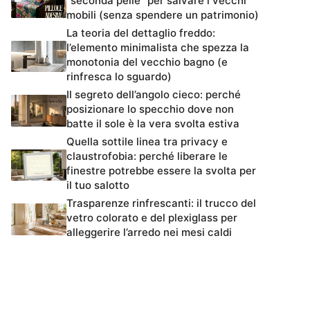
“seconda pelle” per salvare i vecchi
mobili (senza spendere un patrimonio)
La teoria del dettaglio freddo:
l’elemento minimalista che spezza la
monotonia del vecchio bagno (e
rinfresca lo sguardo)
Il segreto dell’angolo cieco: perché
posizionare lo specchio dove non
batte il sole è la vera svolta estiva
Quella sottile linea tra privacy e
claustrofobia: perché liberare le
finestre potrebbe essere la svolta per
il tuo salotto
Trasparenze rinfrescanti: il trucco del
vetro colorato e del plexiglass per
alleggerire l’arredo nei mesi caldi