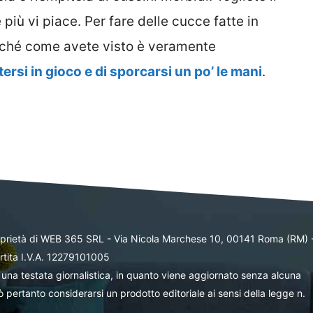
iù vi piace. Per fare delle cucce fatte in
erché come avete visto è veramente
ersi in gioco e di sporcarsi un po’ le mani
.
oprietà di WEB 365 SRL - Via Nicola Marchese 10, 00141 Roma (RM) 
rtita I.V.A. 12279101005
una testata giornalistica, in quanto viene aggiornato senza alcuna
 pertanto considerarsi un prodotto editoriale ai sensi della legge n.