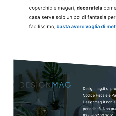
coperchio e magari,
decoratela
come p
casa serve solo un po’ di fantasia p
facilissimo,
basta avere voglia di mett
Designmag.it di pr
Codice Fiscale e Pa
Designmag.it non è 
periodicità. Non può
62 del 07.03.2001