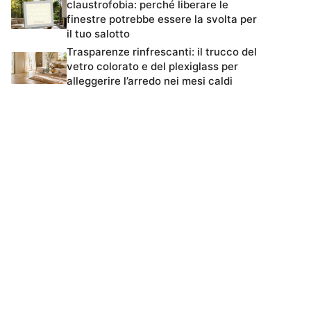
claustrofobia: perché liberare le
finestre potrebbe essere la svolta per
il tuo salotto
Trasparenze rinfrescanti: il trucco del
vetro colorato e del plexiglass per
alleggerire l’arredo nei mesi caldi