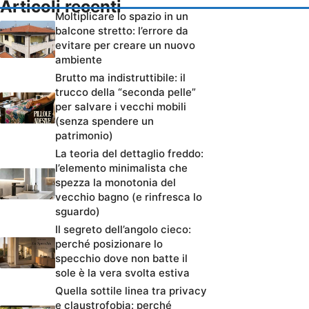
Articoli recenti
Moltiplicare lo spazio in un
balcone stretto: l’errore da
evitare per creare un nuovo
ambiente
Brutto ma indistruttibile: il
trucco della “seconda pelle”
per salvare i vecchi mobili
(senza spendere un
patrimonio)
La teoria del dettaglio freddo:
l’elemento minimalista che
spezza la monotonia del
vecchio bagno (e rinfresca lo
sguardo)
Il segreto dell’angolo cieco:
perché posizionare lo
specchio dove non batte il
sole è la vera svolta estiva
Quella sottile linea tra privacy
e claustrofobia: perché