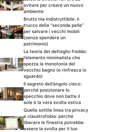
evitare per creare un nuovo
ambiente
Brutto ma indistruttibile: il
trucco della “seconda pelle”
per salvare i vecchi mobili
(senza spendere un
patrimonio)
La teoria del dettaglio freddo:
l’elemento minimalista che
spezza la monotonia del
vecchio bagno (e rinfresca lo
sguardo)
Il segreto dell’angolo cieco:
perché posizionare lo
specchio dove non batte il
sole è la vera svolta estiva
Quella sottile linea tra privacy
e claustrofobia: perché
liberare le finestre potrebbe
essere la svolta per il tuo