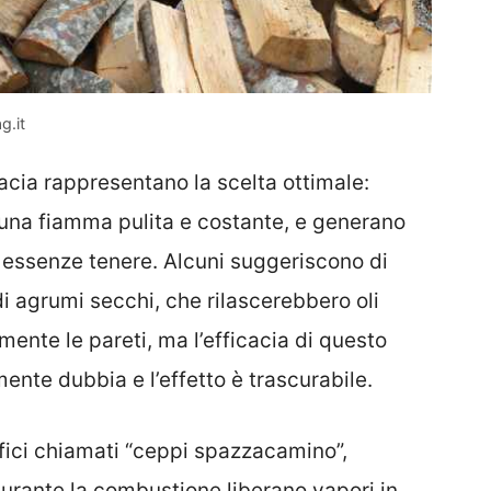
g.it
cacia rappresentano la scelta ottimale:
una fiamma pulita e costante, e generano
 essenze tenere. Alcuni suggeriscono di
 agrumi secchi, che rilascerebbero oli
ente le pareti, ma l’efficacia di questo
nte dubbia e l’effetto è trascurabile.
fici chiamati “ceppi spazzacamino”,
durante la combustione liberano vapori in