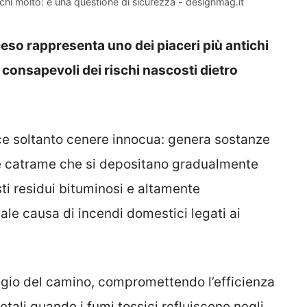
chi molto: è una questione di sicurezza - designmag.it
ceso rappresenta uno dei piaceri più antichi
 consapevoli dei rischi nascosti dietro
e soltanto cenere innocua: genera sostanze
 e catrame che si depositano gradualmente
sti residui bituminosi e altamente
ale causa di incendi domestici legati ai
aggio del camino, compromettendo l’efficienza
tali quando i fumi tossici refluiscono negli