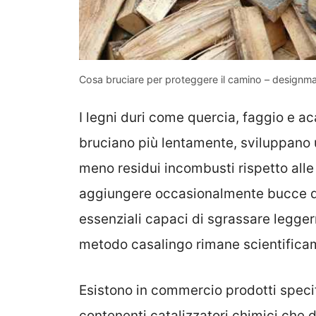
Cosa bruciare per proteggere il camino – designma
I legni duri come quercia, faggio e a
bruciano più lentamente, sviluppano 
meno residui incombusti rispetto alle
aggiungere occasionalmente bucce di
essenziali capaci di sgrassare leggerm
metodo casalingo rimane scientificame
Esistono in commercio prodotti speci
contenenti catalizzatori chimici che 