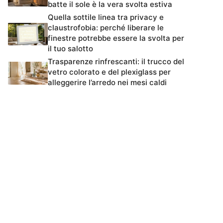
batte il sole è la vera svolta estiva
Quella sottile linea tra privacy e
claustrofobia: perché liberare le
finestre potrebbe essere la svolta per
il tuo salotto
Trasparenze rinfrescanti: il trucco del
vetro colorato e del plexiglass per
alleggerire l’arredo nei mesi caldi