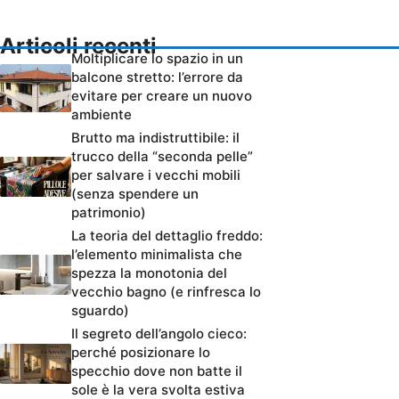
Articoli recenti
Moltiplicare lo spazio in un
balcone stretto: l’errore da
evitare per creare un nuovo
ambiente
Brutto ma indistruttibile: il
trucco della “seconda pelle”
per salvare i vecchi mobili
(senza spendere un
patrimonio)
La teoria del dettaglio freddo:
l’elemento minimalista che
spezza la monotonia del
vecchio bagno (e rinfresca lo
sguardo)
Il segreto dell’angolo cieco:
perché posizionare lo
specchio dove non batte il
sole è la vera svolta estiva