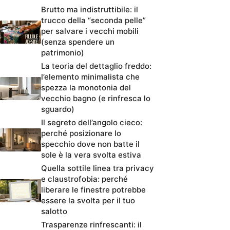
Brutto ma indistruttibile: il
trucco della “seconda pelle”
per salvare i vecchi mobili
(senza spendere un
patrimonio)
La teoria del dettaglio freddo:
l’elemento minimalista che
spezza la monotonia del
vecchio bagno (e rinfresca lo
sguardo)
Il segreto dell’angolo cieco:
perché posizionare lo
specchio dove non batte il
sole è la vera svolta estiva
Quella sottile linea tra privacy
e claustrofobia: perché
liberare le finestre potrebbe
essere la svolta per il tuo
salotto
Trasparenze rinfrescanti: il