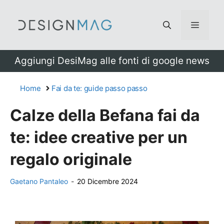
Vai
al
Menu
contenuto
Aggiungi DesiMag alle fonti di google news
Home
Fai da te: guide passo passo
Calze della Befana fai da
te: idee creative per un
regalo originale
Gaetano Pantaleo
-
20 Dicembre 2024