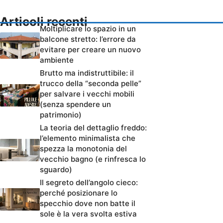
Articoli recenti
Moltiplicare lo spazio in un
balcone stretto: l’errore da
evitare per creare un nuovo
ambiente
Brutto ma indistruttibile: il
trucco della “seconda pelle”
per salvare i vecchi mobili
(senza spendere un
patrimonio)
La teoria del dettaglio freddo:
l’elemento minimalista che
spezza la monotonia del
vecchio bagno (e rinfresca lo
sguardo)
Il segreto dell’angolo cieco:
perché posizionare lo
specchio dove non batte il
sole è la vera svolta estiva