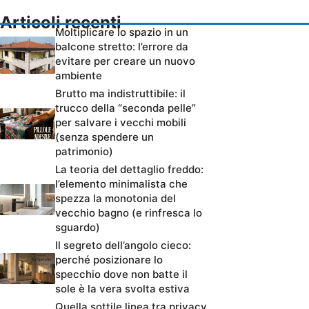
Articoli recenti
Moltiplicare lo spazio in un
balcone stretto: l’errore da
evitare per creare un nuovo
ambiente
Brutto ma indistruttibile: il
trucco della “seconda pelle”
per salvare i vecchi mobili
(senza spendere un
patrimonio)
La teoria del dettaglio freddo:
l’elemento minimalista che
spezza la monotonia del
vecchio bagno (e rinfresca lo
sguardo)
Il segreto dell’angolo cieco:
perché posizionare lo
specchio dove non batte il
sole è la vera svolta estiva
Quella sottile linea tra privacy